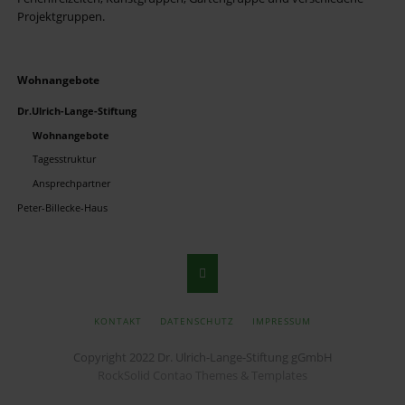
Projektgruppen.
Navigation
Wohnangebote
überspringen
Dr.Ulrich-Lange-Stiftung
Wohnangebote
Tagesstruktur
Ansprechpartner
Peter-Billecke-Haus
NAVIGATION
KONTAKT
DATENSCHUTZ
IMPRESSUM
ÜBERSPRINGEN
Copyright 2022 Dr. Ulrich-Lange-Stiftung gGmbH
RockSolid Contao Themes & Templates